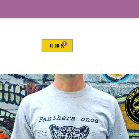
$
0.00