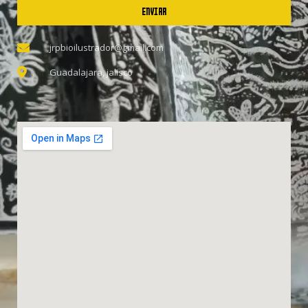
ENVIAR
jrpbioilustrador@gmail.com
Guadalajara, jalisco