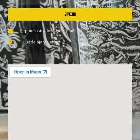
ENVIAR
jrpbioilustrador@gmail.com
Guadalajara, jalisco