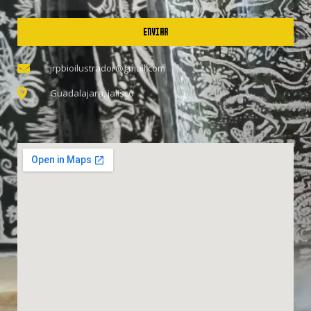
ENVIAR
jrpbioilustrador@gmail.com
Guadalajara, jalisco