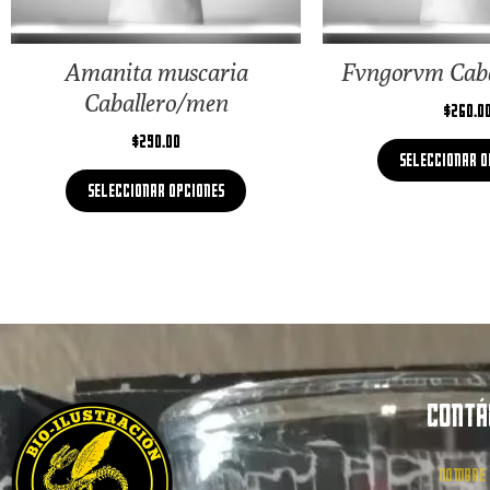
Amanita muscaria
Fvngorvm Cab
Caballero/men
$
260.0
$
290.00
Seleccionar o
Seleccionar opciones
CONTÁ