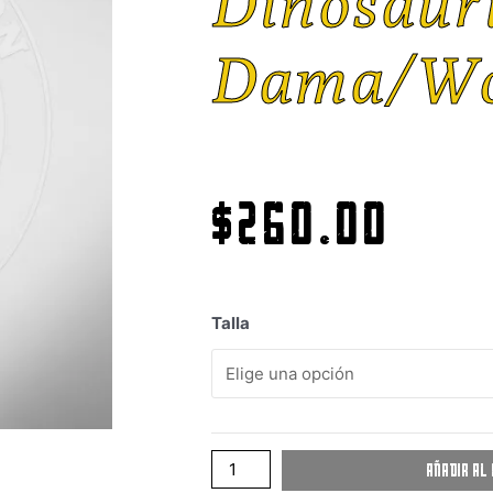
Dinosaur
Dama/w
$
260.00
Talla
Añadir al