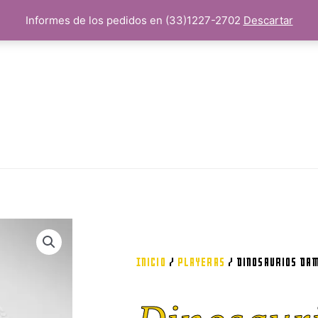
Informes de los pedidos en (33)1227-2702
Descartar
Inicio
/
Playeras
/ Dinosaurios D