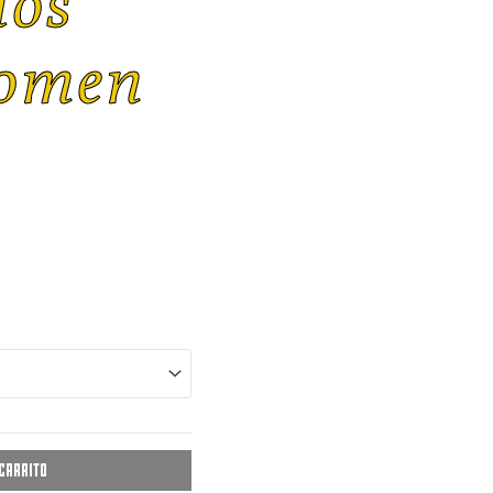
ios
omen
 carrito