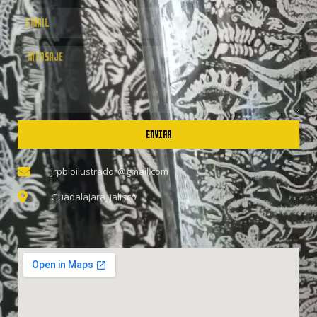
ENVIAR
jrpbioilustrador@gmail.com
Guadalajara, jalisco