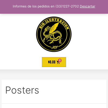
Informes de los pedidos en (33)1227-2702
Descartar
$
0.00
Posters