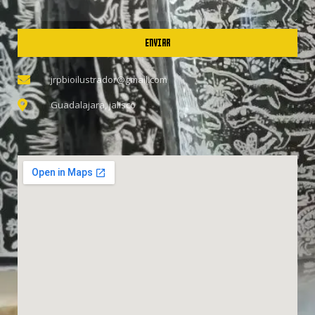
ENVIAR
jrpbioilustrador@gmail.com
Guadalajara, jalisco