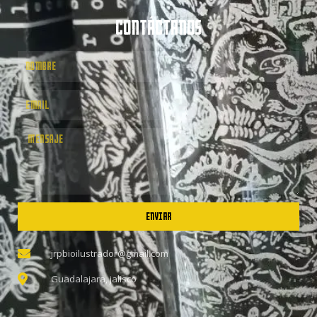
CONTÁCTANOS
ENVIAR
jrpbioilustrador@gmail.com
Guadalajara, jalisco