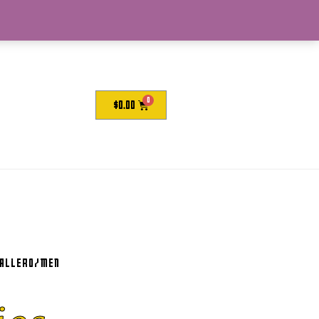
$
0.00
ballero/men