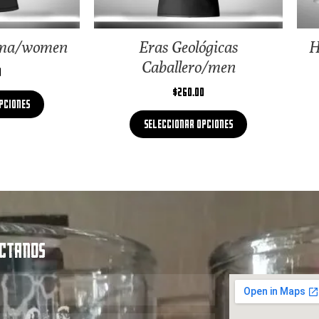
ama/women
Eras Geológicas
H
Caballero/men
0
$
260.00
pciones
Seleccionar opciones
CTANOS