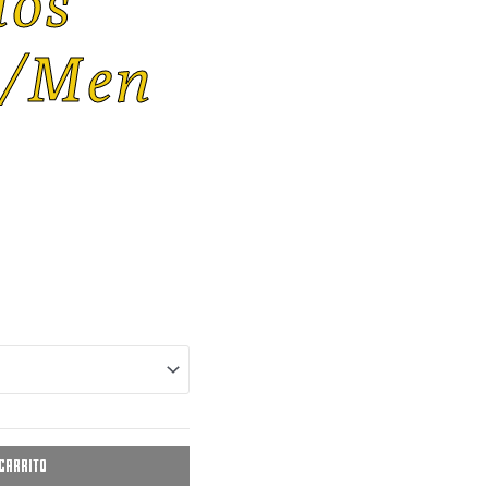
ios
o/men
 carrito