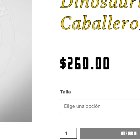
Dinosaur
Caballer
$
260.00
Talla
Añadir al