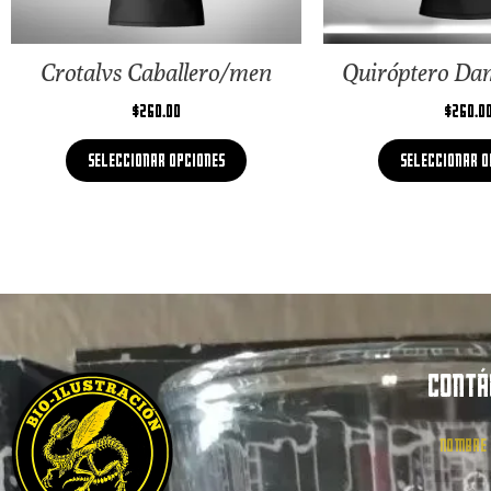
Crotalvs Caballero/men
Quiróptero D
$
260.00
$
260.0
Seleccionar opciones
Seleccionar o
CONTÁ